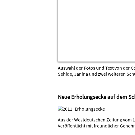
Aus der Westdeutschen Zeitung vom 
Veröffentlicht mit freundlicher Gene
Schulfest am 15. Oktober 2011
Special Olympics Judo Turnier
Am Samstag, dem 1. Oktober hat die 
erfolgreich an den Special Olympics 
Gestartet sind die Kämpfer und Käm
Um 9:20 Uhr fuhr die S-Bahn nach Ess
noch 5 Minuten Fußweg bis zur Sporth
Nach dem Hissen der Fahne, dem Spi
Olympischen Eides und feierlichen Be