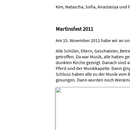
Kim, Natascha, Sofia, Anastasiya und 
Martinsfest 2011
Am 15. November 2011 habe wir an unse
Alle Schüler, Eltern, Geschwister, Bet
getroffen. Da war Musik, alle haben g
dunklen Kirche gezeigt. Danach sind a
Pferd und der Musikkapelle. Dann gin
Schluss haben alle zu der Musik vom 
gesungen. Dann wurden noch Weckmän
Auswahl der Fotos und Text von der 
Sehide, Janina und zwei weiteren Sch
Neue Erholungsecke auf dem Sc