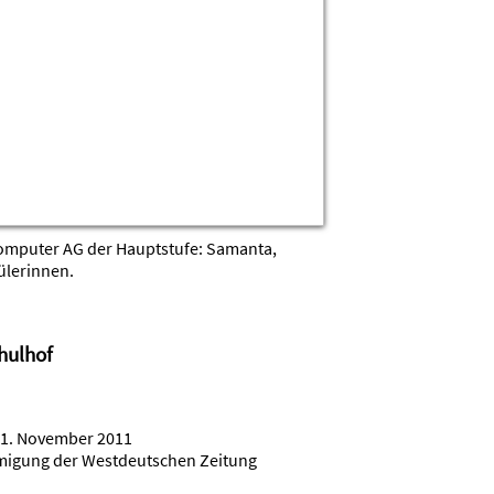
11. November 2011
hmigung der Westdeutschen Zeitung
Schule am Nordpark mit 9 Judokas
für NRW teilgenommen.
pferinnen schon früh am Samstagmorgen.
en-Kupferdreh. Von der Haltestelle waren es
alle.
elen der Hymne, dem Sprechen des
grüßungsworten ging es endlich los mit den