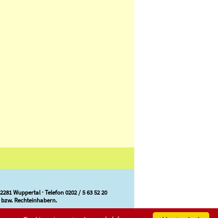
281 Wuppertal · Telefon 0202 / 5 63 52 20
 bzw. Rechteinhabern.