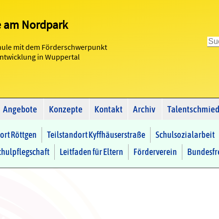
e am Nordpark
hule mit dem Förderschwerpunkt
Entwicklung in Wuppertal
Angebote
Konzepte
Kontakt
Archiv
Talentschmie
ort Röttgen
Teilstandort Kyffhäuserstraße
Schulsozialarbeit
chulpflegschaft
Leitfaden für Eltern
Förderverein
Bundesfre