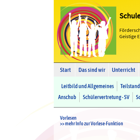
Schul
Fördersc
Geistige 
Start
Das sind wir
Unterricht
Leitbild und Allgemeines
Teilstand
Anschub
Schülervertretung - SV
S
Vorlesen
>> mehr Info zur Vorlese-Funktion