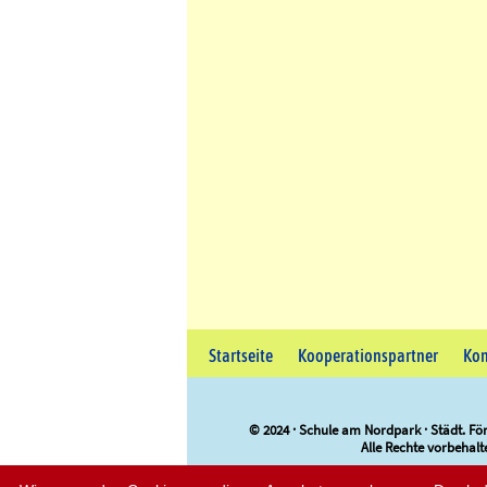
Startseite
Kooperationspartner
Kon
© 2024 · Schule am Nordpark · Städt. För
Alle Rechte vorbehal