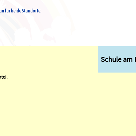
an für beide Standorte:
Schule am 
atei.