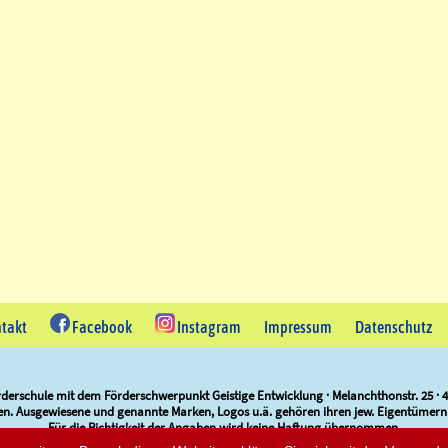
takt
Facebook
Instagram
Impressum
Datenschutz
derschule mit dem Förderschwerpunkt Geistige Entwicklung · Melanchthonstr. 25 · 42
ten. Ausgewiesene und genannte Marken, Logos u.ä. gehören ihren jew. Eigentümern
Für die Richtigkeit der Angaben wird keine Haftung übernommen.